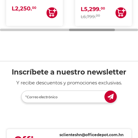
(IMPRIME, COPIA Y
L2,250.
ESCANEA)
00
L5,299.
00
00
L6,799.
Inscríbete a nuestro newsletter
Y recibe descuentos y promociones exclusivas.
sclienteshn@officedepot.com.hn