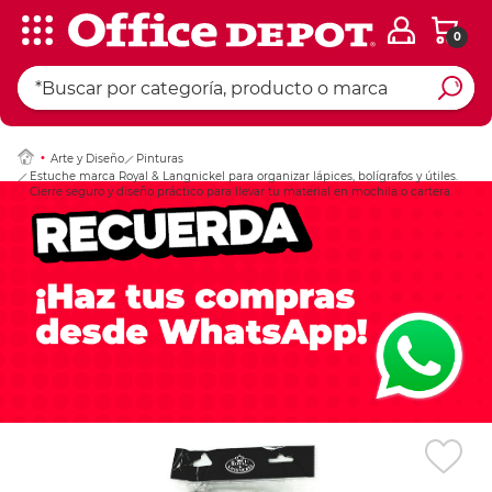
0
Ingresar Codigo Pos
Arte y Diseño
Pinturas
Estuche marca Royal & Langnickel para organizar lápices, bolígrafos y útiles.
Cierre seguro y diseño práctico para llevar tu material en mochila o cartera.