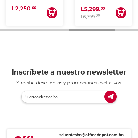
(IMPRIME, COPIA Y
L2,250.
ESCANEA)
00
L5,299.
00
00
L6,799.
Inscríbete a nuestro newsletter
Y recibe descuentos y promociones exclusivas.
sclienteshn@officedepot.com.hn