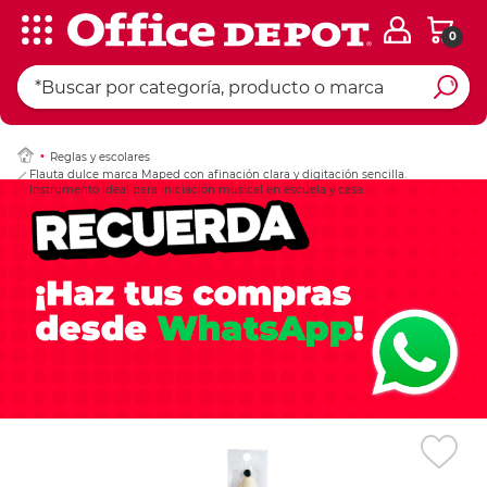
0
Ingresar Codigo Pos
Reglas y escolares
Flauta dulce marca Maped con afinación clara y digitación sencilla.
Instrumento ideal para iniciación musical en escuela y casa.