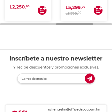
(IMPRIME, COPIA Y
L2,250.
ESCANEA)
00
L5,299.
00
00
L6,799.
Inscríbete a nuestro newsletter
Y recibe descuentos y promociones exclusivas.
sclienteshn@officedepot.com.hn