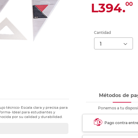
nkjet y láser
L394.
00
Ver más
Ver más
Ver más
Ver m
Ver m
Ver m
Ver m
para carpeta
Ver más
Cantidad
Métodos de pa
o técnico• Escala clara y precisa para
Ponemos a tu disposi
forma• Ideal para estudiantes y
ocida por su calidad y durabilidad.
Pago contra entr