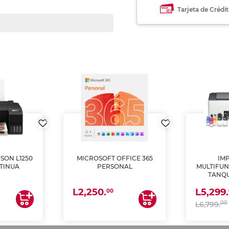
Tarjeta de Crédi
SON L1250
MICROSOFT OFFICE 365
IM
TINUA
PERSONAL
MULTIFUN
TANQU
(IMPRI
L2,250.
L5,299.
ES
00
00
L6,799.