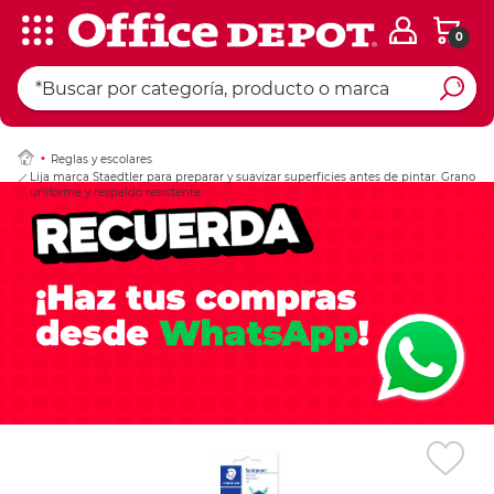
0
Ingresar Codigo Pos
Reglas y escolares
Lija marca Staedtler para preparar y suavizar superficies antes de pintar. Grano
uniforme y respaldo resistente.