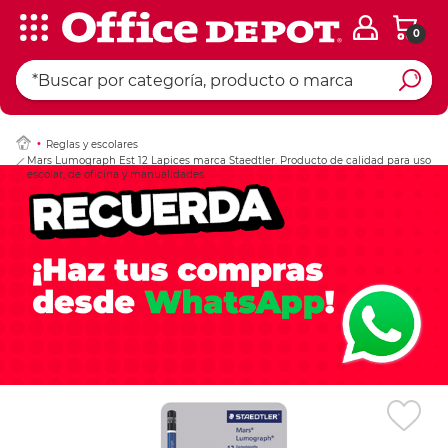
0
Ingresar Codigo Pos
Reglas y escolares
Mars Lumograph Est 12 Lapices marca Staedtler. Producto de calidad para uso
escolar, de oficina y manualidades.