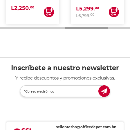
(IMPRIME, COPIA Y
L2,250.
ESCANEA)
00
L5,299.
00
00
L6,799.
Inscríbete a nuestro newsletter
Y recibe descuentos y promociones exclusivas.
sclienteshn@officedepot.com.hn