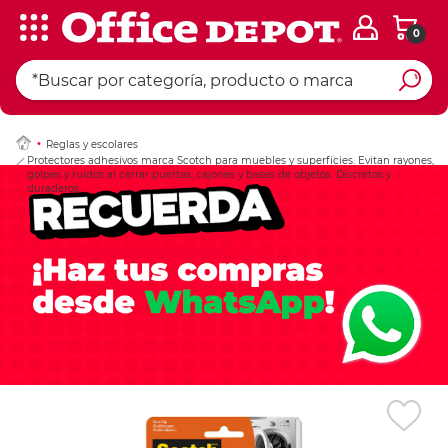
0
Ingresar Codigo Pos
Reglas y escolares
Protectores adhesivos marca Scotch para muebles y superficies. Evitan rayones,
golpes y ruidos al cerrar puertas, cajones y bases de objetos. Discretos y
duraderos.