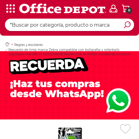
0
Ingresar Codigo Pos
Reglas y escolares
Repuesto de tinta marca Zebra compatible con bolígrafos y rollerballs
originales. Mantén tu instrumento favorito con la misma calidad de escritura.