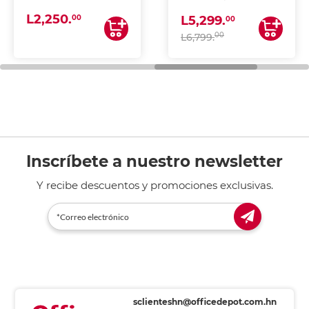
(IMPRIME, COPIA Y
L2,250.
ESCANEA)
00
L5,299.
00
00
L6,799.
Inscríbete a nuestro newsletter
Y recibe descuentos y promociones exclusivas.
sclienteshn@officedepot.com.hn