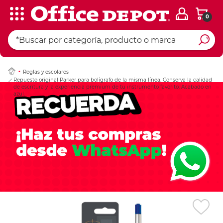
0
Ingresar Codigo Pos
Reglas y escolares
Repuesto original Parker para bolígrafo de la misma línea. Conserva la calidad
de escritura y la experiencia premium de tu instrumento favorito. Acabado en
azul.