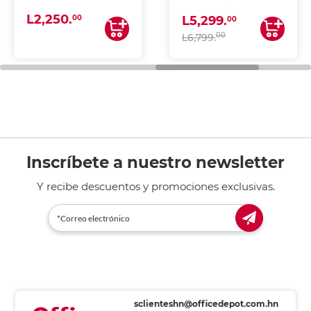
(IMPRIME, COPIA Y
L2,250.
ESCANEA)
00
L5,299.
00
00
L6,799.
Inscríbete a nuestro newsletter
Y recibe descuentos y promociones exclusivas.
sclienteshn@officedepot.com.hn