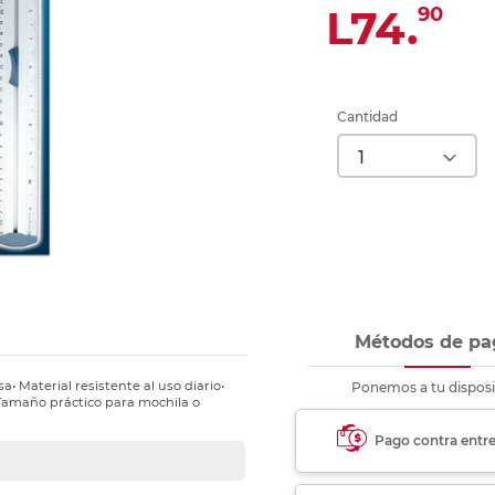
nkjet y láser
L74.
90
Ver más
Ver más
Ver más
Ver m
Ver m
Ver m
Ver m
para carpeta
Ver más
Cantidad
Métodos de pa
• Material resistente al uso diario•
Ponemos a tu disposi
• Tamaño práctico para mochila o
Pago contra entr