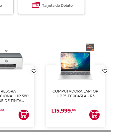
to
Tarjeta de Débito
PRESORA
COMPUTADORA LAPTOP
CIONAL HP 580
HP 15-FC0043LA - R3
E DE TINTA
ME, COPIA Y
L15,999.
CANEA)
00
00