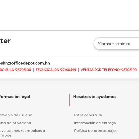
ter
teshn@officedepot.com.hn
RO SULA *25708100
TEGUCIGALPA *22140499
VENTAS POR TELÉFONO *25708109
formación legal
Nosotros te ayudamos
onvenio de usuario
Extra cobertura
viso de privacidad
Información de entrega
evoluciones reembolsos o
Política de precios bajos
ambios