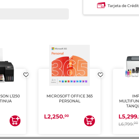
Tarjeta de Crédi
SON L1250
MICROSOFT OFFICE 365
IM
TINUA
PERSONAL
MULTIFUN
TANQU
(IMPRI
L2,250.
L5,299.
ES
00
00
L6,799.