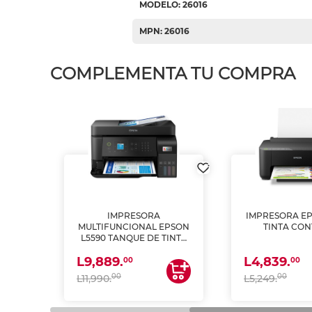
MODELO: 26016
MPN: 26016
COMPLEMENTA TU COMPRA
IMPRESORA
IMPRESORA EP
PSON
MULTIFUNCIONAL EPSON
TINTA CON
INTA
L5590 TANQUE DE TINTA
 Y
(IMPRIME, COPIA Y
L9,889.
L4,839.
ESCANEA)
00
00
00
00
L11,990.
L5,249.