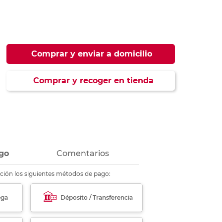
ás
ás
ás
ás
Comprar y enviar a domicilio
Comprar y recoger en tienda
go
Comentarios
ción los siguientes métodos de pago:
ega
Déposito / Transferencia