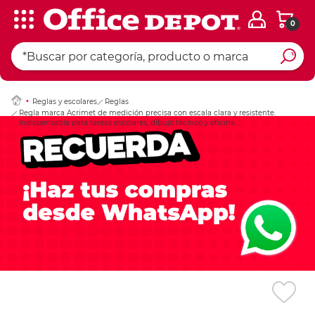
0
Ingresar Codigo Pos
Reglas y escolares
Reglas
Regla marca Acrimet de medición precisa con escala clara y resistente.
Indispensable para tareas escolares, dibujo técnico y oficina.