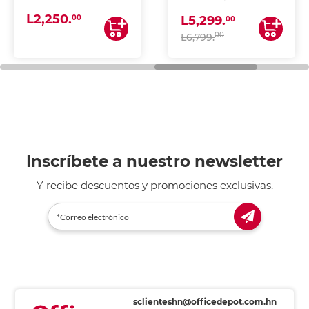
(IMPRIME, COPIA Y
L2,250.
ESCANEA)
00
L5,299.
00
00
L6,799.
Inscríbete a nuestro newsletter
Y recibe descuentos y promociones exclusivas.
sclienteshn@officedepot.com.hn