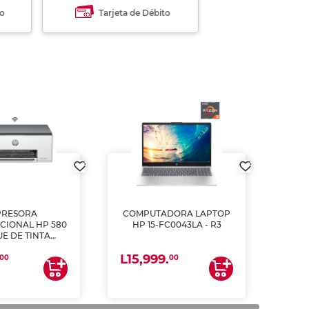
to
Tarjeta de Débito
PRESORA
COMPUTADORA LAPTOP
CIONAL HP 580
HP 15-FC0043LA - R3
E DE TINTA
ME, COPIA Y
L15,999.
CANEA)
00
00