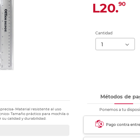
nkjet y láser
L20.
90
Ver más
Ver más
Ver más
Ver m
Ver m
Ver m
Ver m
para carpeta
Ver más
Cantidad
Métodos de pa
precisa• Material resistente al uso
Ponemos a tu disposi
técnico• Tamaño práctico para mochila o
r su calidad y durabilidad.
Pago contra entr