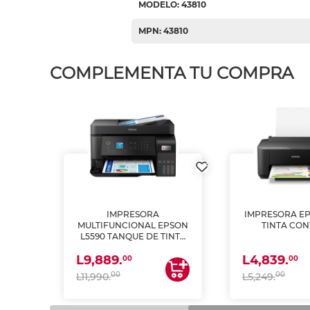
MODELO: 43810
MPN: 43810
COMPLEMENTA TU COMPRA
IMPRESORA
IMPRESORA EP
PSON
MULTIFUNCIONAL EPSON
TINTA CON
INTA
L5590 TANQUE DE TINTA
 Y
(IMPRIME, COPIA Y
L9,889.
L4,839.
ESCANEA)
00
00
00
00
L11,990.
L5,249.