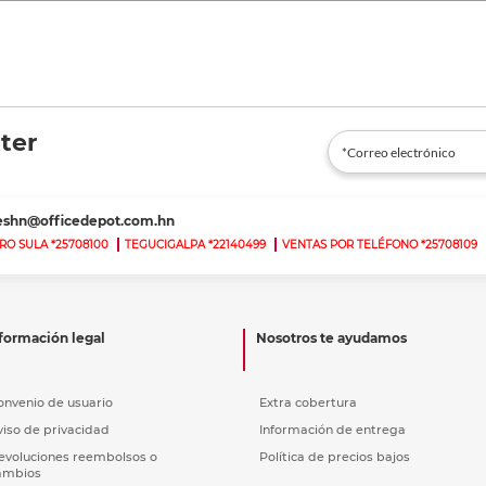
ter
teshn@officedepot.com.hn
RO SULA *25708100
TEGUCIGALPA *22140499
VENTAS POR TELÉFONO *25708109
formación legal
Nosotros te ayudamos
onvenio de usuario
Extra cobertura
viso de privacidad
Información de entrega
evoluciones reembolsos o
Política de precios bajos
ambios