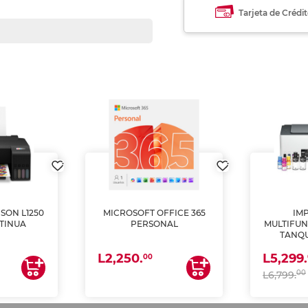
Tarjeta de Crédi
SON L1250
MICROSOFT OFFICE 365
IM
TINUA
PERSONAL
MULTIFUN
TANQU
(IMPRI
L2,250.
L5,299.
ES
00
00
L6,799.