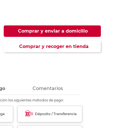
ás
ás
ás
ás
Comprar y enviar a domicilio
Comprar y recoger en tienda
go
Comentarios
ción los siguientes métodos de pago:
ega
Déposito / Transferencia