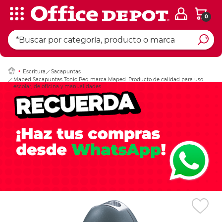
0
Ingresar Codigo Pos
Escritura
Sacapuntas
Maped Sacapuntas Tonic Peq marca Maped. Producto de calidad para uso
escolar, de oficina y manualidades.