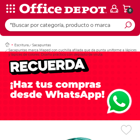
0
Ingresar Codigo Pos
Escritura
Sacapuntas
Sacapuntas marca Maped con cuchilla afilada que da punta uniforme a lápices
y lápices de colores. Diseño práctico con depósito de viruta.