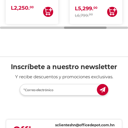
(IMPRIME, COPIA Y
L2,250.
ESCANEA)
00
L5,299.
00
00
L6,799.
Inscríbete a nuestro newsletter
Y recibe descuentos y promociones exclusivas.
sclienteshn@officedepot.com.hn