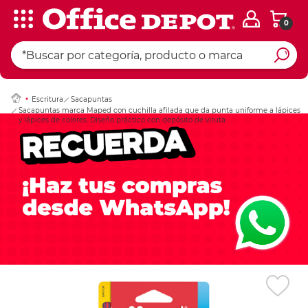
0
Ingresar Codigo Pos
Escritura
Sacapuntas
Sacapuntas marca Maped con cuchilla afilada que da punta uniforme a lápices
y lápices de colores. Diseño práctico con depósito de viruta.