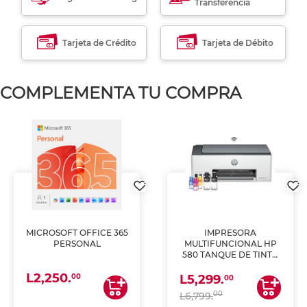
Transferencia
Tarjeta de Crédito
Tarjeta de Débito
COMPLEMENTA TU COMPRA
MICROSOFT OFFICE 365
IMPRESORA
PERSONAL
MULTIFUNCIONAL HP
580 TANQUE DE TINTA
(IMPRIME, COPIA Y
L2,250.
ESCANEA)
00
L5,299.
00
00
L6,799.