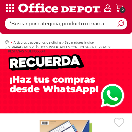
0
Ingresar Codigo Pos
Artículos y accesorios de oficina
Separadores índice
SEPARADORES PLÁSTICOS INSERTABLES CON BOLSAS INTERIORES 5
PESTAÑAS MULTICOLOR